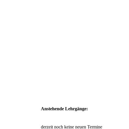
76704652-3BBF-4865-830C-97BCEA9F1436
Anstehende Lehrgänge:
derzeit noch keine neuen Termine