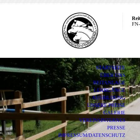
Rei
FN-
STARTSEITE
ÜBER UNS
REITANLAGE
LEHRGÄNGE
AUSBILDUNG
UNSERE PREISE
GALERIE
VEREINSINTERNES
PRESSE
IMPRESSUM/DATENSCHUTZ